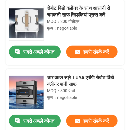
रोबोट विंडो क्लीनर के साथ आसानी से
चमकती साफ खिड़कियां प्राप्त करें
MOQ：200 पीसीएस
मूल्य：negotiable
सबसे अच्छी कीमत
हमसे संपर्क करें
चार वाटर स्प्रे TUYA एपीपी रोबोट विंडो
क्लीनर पानी साफ
MOQ：500 पीसी
घर
मूल्य：negotiable
उत्पादों
सबसे अच्छी कीमत
हमसे संपर्क करें
वीडियो