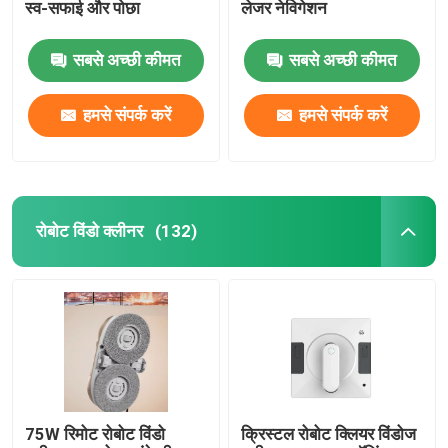
स्व-सफाई और पोछा
लेजर नेविगेशन
सबसे अच्छी कीमत
सबसे अच्छी कीमत
हमसे संपर्क करें
हमसे संपर्क करें
रोबोट विंडो क्लीनर
(132)
75W रिमोट रोबोट विंडो
क्रिस्टल रोबोट क्लियर विंडोज