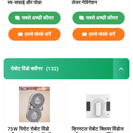
स्व-सफाई और पोछा
लेजर नेविगेशन
सबसे अच्छी कीमत
सबसे अच्छी कीमत
हमसे संपर्क करें
हमसे संपर्क करें
रोबोट विंडो क्लीनर
(132)
75W रिमोट रोबोट विंडो
क्रिस्टल रोबोट क्लियर विंडोज