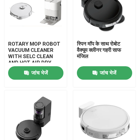
ROTARY MOP ROBOT
स्पिन मॉप के साथ रोबोट
VACUUM CLEANER
वैक्यूम क्लीनर गहरी साफ
WITH SELC CLEAN
मंजिल
AND HOT AIR DRY
MOP
जांच भेजें
जांच भेजें
घर
उत्पादों
वीडियो