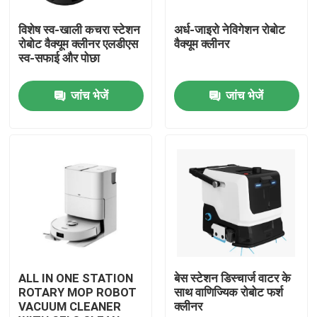
विशेष स्व-खाली कचरा स्टेशन
अर्ध-जाइरो नेविगेशन रोबोट
हमारे बारे में
रोबोट वैक्यूम क्लीनर एलडीएस
वैक्यूम क्लीनर
स्व-सफाई और पोछा
कारखाना भ्रमण
जांच भेजें
जांच भेजें
गुणवत्ता नियंत्रण
एक उद्धरण का अनुरोध करें
रोबोट वैक्यूम क्लीनर
रोबोट विंडो क्लीनर
ALL IN ONE STATION
बेस स्टेशन डिस्चार्ज वाटर के
ROTARY MOP ROBOT
साथ वाणिज्यिक रोबोट फर्श
VACUUM CLEANER
क्लीनर