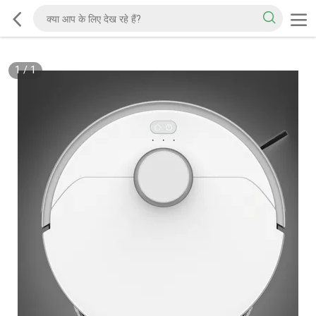
1
/
1