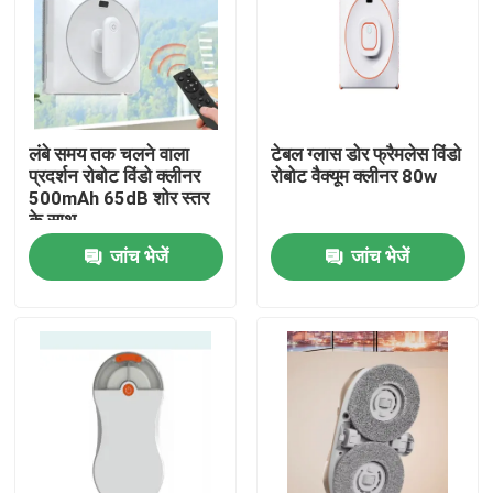
लंबे समय तक चलने वाला
टेबल ग्लास डोर फ्रैमलेस विंडो
प्रदर्शन रोबोट विंडो क्लीनर
रोबोट वैक्यूम क्लीनर 80w
500mAh 65dB शोर स्तर
के साथ
जांच भेजें
जांच भेजें
घर
उत्पादों
वीडियो