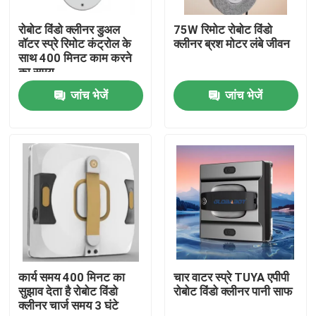
रोबोट विंडो क्लीनर डुअल
75W रिमोट रोबोट विंडो
हमारे बारे में
वॉटर स्प्रे रिमोट कंट्रोल के
क्लीनर ब्रश मोटर लंबे जीवन
साथ 400 मिनट काम करने
का समय
कारखाना भ्रमण
जांच भेजें
जांच भेजें
गुणवत्ता नियंत्रण
एक उद्धरण का अनुरोध करें
रोबोट वैक्यूम क्लीनर
रोबोट विंडो क्लीनर
कार्य समय 400 मिनट का
चार वाटर स्प्रे TUYA एपीपी
सुझाव देता है रोबोट विंडो
रोबोट विंडो क्लीनर पानी साफ
क्लीनर चार्ज समय 3 घंटे