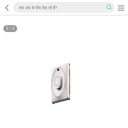
2
/
2