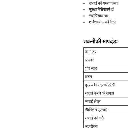
सफाई की क्षमताः
उच्च
सुरक्षा विशेषताएंः
हाँ
स्थायित्वः
उच्च
शक्तिः
अंदर की बैटरी
तकनीकी मापदंडः
पैरामीटर
आकार
शोर स्तर
वजन
दूरस्थ नियंत्रण/एपीपी
सफाई करने की क्षमता
सफाई क्षेत्र
नेविगेशन प्रणाली
सफाई की गति
जलरोधक