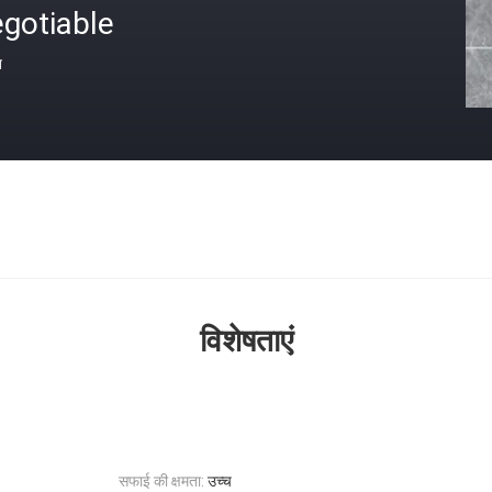
gotiable
त
विशेषताएं
सफाई की क्षमता:
उच्च