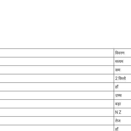
विवरण
मध्यम
कम
2 किलो
हाँ
उच्च
बड़ा
N Z
तेज
हाँ