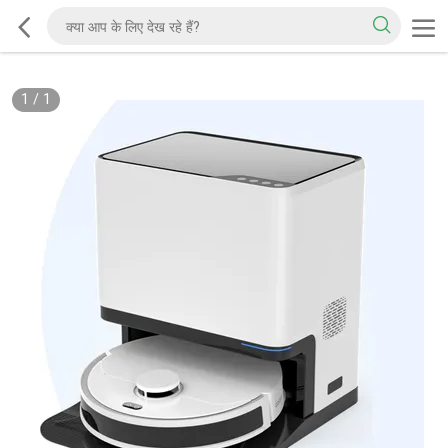
1
/
1