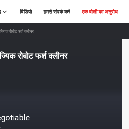
द
विडियो
हमसे संपर्क करें
एक बोली का अनुरोध
िज्यिक रोबोट फर्श क्लीनर
िज्यिक रोबोट फर्श क्लीनर
gotiable
त