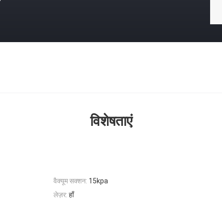
विशेषताएं
वैक्यूम सक्शन:
15kpa
लेज़र:
हाँ