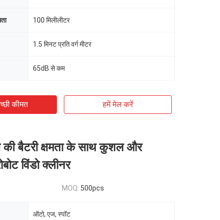
मता
100 मिलीलीटर
1.5 मिनट प्रति वर्ग मीटर
65dB से कम
च्छी कीमत
हमें मेल करें
की बैटरी क्षमता के साथ कुशल और
ोबोट विंडो क्लीनर
MOQ:
500pcs
ऑटो, एज, स्पॉट