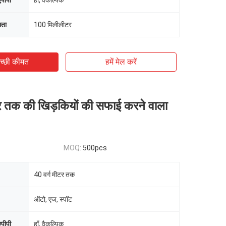
एपीपी
हाँ, वैकल्पिक
मता
100 मिलीलीटर
च्छी कीमत
हमें मेल करें
टर तक की खिड़कियों की सफाई करने वाला
MOQ:
500pcs
40 वर्ग मीटर तक
ऑटो, एज, स्पॉट
एपीपी
हाँ, वैकल्पिक