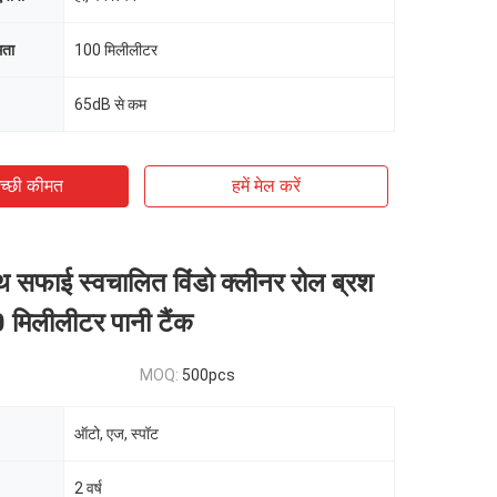
मता
100 मिलीलीटर
65dB से कम
च्छी कीमत
हमें मेल करें
थ सफाई स्वचालित विंडो क्लीनर रोल ब्रश
 मिलीलीटर पानी टैंक
MOQ:
500pcs
ऑटो, एज, स्पॉट
2 वर्ष