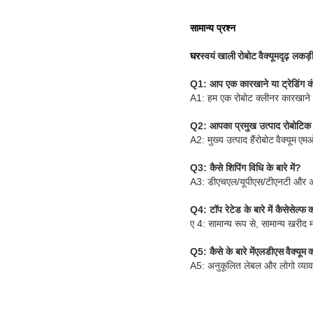
सामान्य प्रश्न
घर
स्वयं खाली रोबोट वैक्यूम
दृढ़ लकड़
Q1: आप एक कारखाने या ट्रेडिंग कं
A1: हम एक रोबोट क्लीनर कारखाने ह
Q2: आपका प्रमुख उत्पाद रोबोटिक व
A2: मुख्य उत्पाद हैं
रोबोट वैक्यूम एम
Q3: कैसे शिपिंग विधि के बारे में?
A3: डीएचएल/यूपीएस/टीएनटी और अन्
Q4: टॉप रेटेड के बारे में कैसे
सेल्फ क
ए 4: सामान्य रूप से, सामान्य खरीद
Q5: कैसे के बारे में
एलडीएस वैक्यूम क
A5: अनुकूलित लेबल और लोगो व्याव