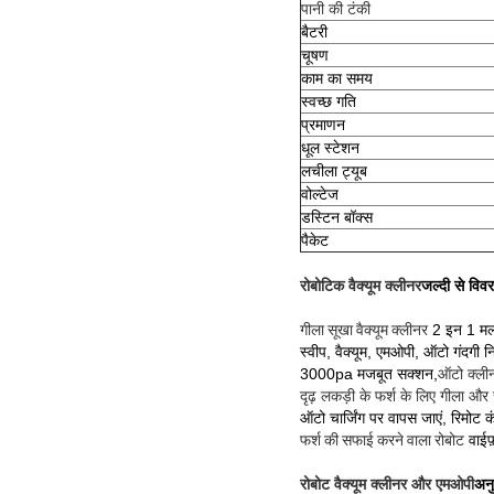
पानी की टंकी
बैटरी
चूषण
काम का समय
स्वच्छ गति
प्रमाणन
धूल स्टेशन
लचीला ट्यूब
वोल्टेज
डस्टिन बॉक्स
पैकेट
रोबोटिक वैक्यूम क्लीनर
जल्दी से विव
गीला सूखा वैक्यूम क्लीनर
2 इन 1 मल
स्वीप, वैक्यूम, एमओपी, ऑटो गंदगी
3000pa मजबूत सक्शन,
ऑटो क्लीन
दृढ़ लकड़ी के फर्श के लिए गीला और 
ऑटो चार्जिंग पर वापस जाएं, रिमोट क
फर्श की सफाई करने वाला रोबोट
वाईफ
रोबोट वैक्यूम क्लीनर और एमओपी
अनु