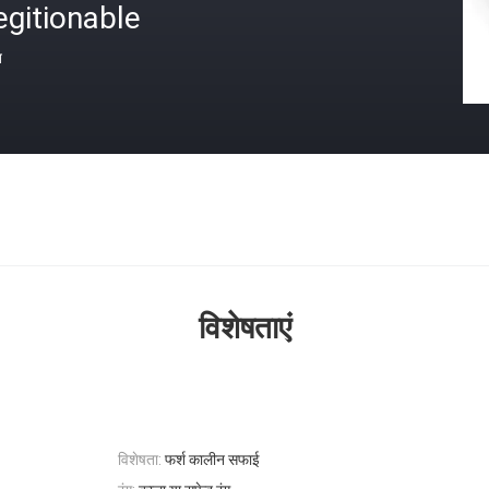
gitionable
त
विशेषताएं
विशेषता:
फर्श कालीन सफाई