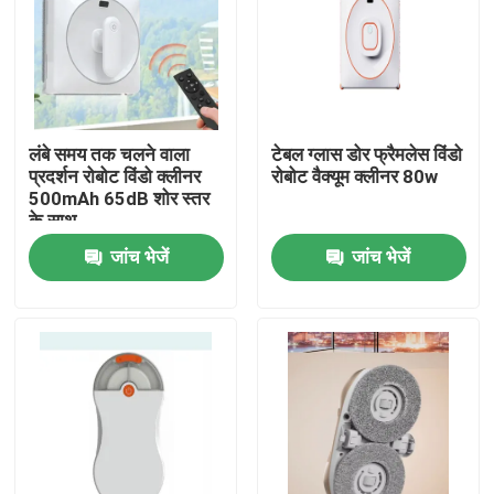
लंबे समय तक चलने वाला
टेबल ग्लास डोर फ्रैमलेस विंडो
प्रदर्शन रोबोट विंडो क्लीनर
रोबोट वैक्यूम क्लीनर 80w
500mAh 65dB शोर स्तर
के साथ
जांच भेजें
जांच भेजें
घर
उत्पादों
वीडियो