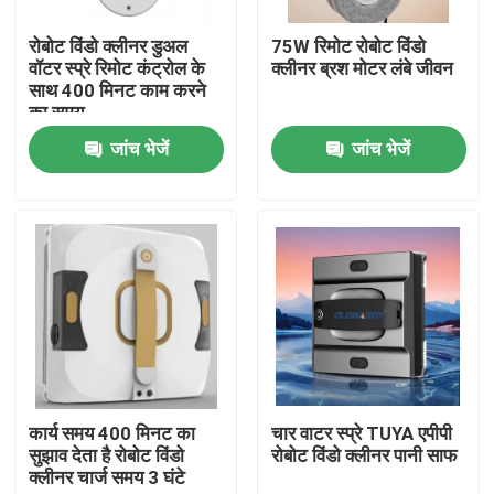
रोबोट विंडो क्लीनर डुअल
75W रिमोट रोबोट विंडो
हमारे बारे में
वॉटर स्प्रे रिमोट कंट्रोल के
क्लीनर ब्रश मोटर लंबे जीवन
साथ 400 मिनट काम करने
का समय
कारखाना भ्रमण
जांच भेजें
जांच भेजें
गुणवत्ता नियंत्रण
एक उद्धरण का अनुरोध करें
रोबोट वैक्यूम क्लीनर
रोबोट विंडो क्लीनर
कार्य समय 400 मिनट का
चार वाटर स्प्रे TUYA एपीपी
सुझाव देता है रोबोट विंडो
रोबोट विंडो क्लीनर पानी साफ
क्लीनर चार्ज समय 3 घंटे