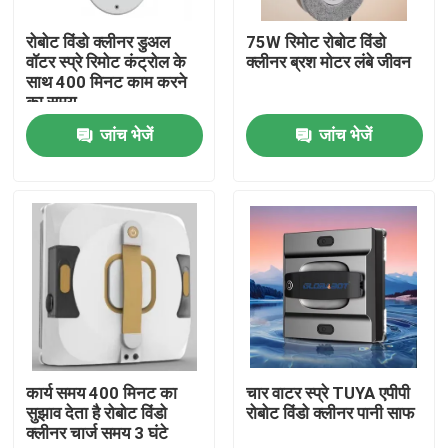
रोबोट विंडो क्लीनर डुअल
75W रिमोट रोबोट विंडो
हमारे बारे में
वॉटर स्प्रे रिमोट कंट्रोल के
क्लीनर ब्रश मोटर लंबे जीवन
साथ 400 मिनट काम करने
का समय
कारखाना भ्रमण
जांच भेजें
जांच भेजें
गुणवत्ता नियंत्रण
एक उद्धरण का अनुरोध करें
रोबोट वैक्यूम क्लीनर
रोबोट विंडो क्लीनर
कार्य समय 400 मिनट का
चार वाटर स्प्रे TUYA एपीपी
सुझाव देता है रोबोट विंडो
रोबोट विंडो क्लीनर पानी साफ
क्लीनर चार्ज समय 3 घंटे