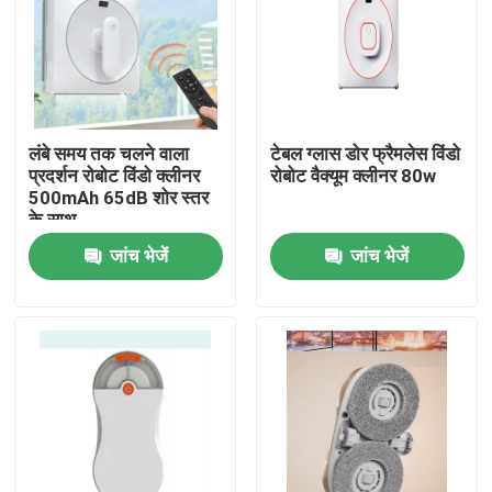
लंबे समय तक चलने वाला
टेबल ग्लास डोर फ्रैमलेस विंडो
प्रदर्शन रोबोट विंडो क्लीनर
रोबोट वैक्यूम क्लीनर 80w
500mAh 65dB शोर स्तर
के साथ
जांच भेजें
जांच भेजें
घर
उत्पादों
वीडियो