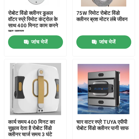
रोबोट विंडो क्लीनर डुअल
75W रिमोट रोबोट विंडो
हमारे बारे में
वॉटर स्प्रे रिमोट कंट्रोल के
क्लीनर ब्रश मोटर लंबे जीवन
साथ 400 मिनट काम करने
का समय
कारखाना भ्रमण
जांच भेजें
जांच भेजें
गुणवत्ता नियंत्रण
एक उद्धरण का अनुरोध करें
रोबोट वैक्यूम क्लीनर
रोबोट विंडो क्लीनर
कार्य समय 400 मिनट का
चार वाटर स्प्रे TUYA एपीपी
सुझाव देता है रोबोट विंडो
रोबोट विंडो क्लीनर पानी साफ
क्लीनर चार्ज समय 3 घंटे