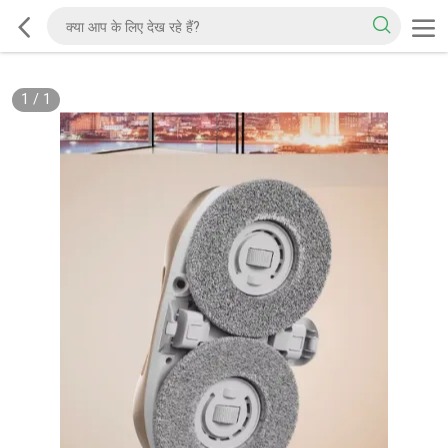
1
/
1