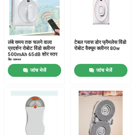
लंबे समय तक चलने वाला
टेबल ग्लास डोर फ्रैमलेस विंडो
प्रदर्शन रोबोट विंडो क्लीनर
रोबोट वैक्यूम क्लीनर 80w
500mAh 65dB शोर स्तर
के साथ
जांच भेजें
जांच भेजें
घर
उत्पादों
वीडियो