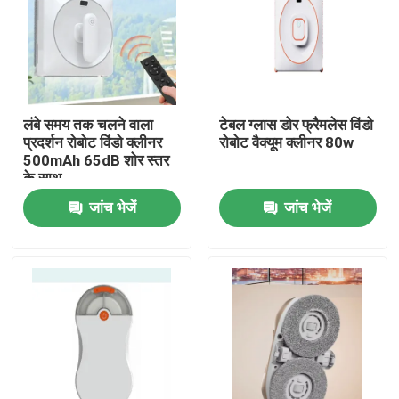
लंबे समय तक चलने वाला
टेबल ग्लास डोर फ्रैमलेस विंडो
प्रदर्शन रोबोट विंडो क्लीनर
रोबोट वैक्यूम क्लीनर 80w
500mAh 65dB शोर स्तर
के साथ
जांच भेजें
जांच भेजें
घर
उत्पादों
वीडियो