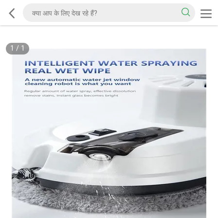
1
/
1