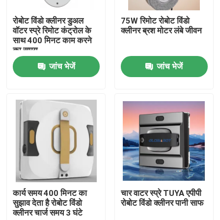
रोबोट विंडो क्लीनर डुअल
75W रिमोट रोबोट विंडो
हमारे बारे में
वॉटर स्प्रे रिमोट कंट्रोल के
क्लीनर ब्रश मोटर लंबे जीवन
साथ 400 मिनट काम करने
का समय
कारखाना भ्रमण
जांच भेजें
जांच भेजें
गुणवत्ता नियंत्रण
एक उद्धरण का अनुरोध करें
रोबोट वैक्यूम क्लीनर
रोबोट विंडो क्लीनर
कार्य समय 400 मिनट का
चार वाटर स्प्रे TUYA एपीपी
सुझाव देता है रोबोट विंडो
रोबोट विंडो क्लीनर पानी साफ
क्लीनर चार्ज समय 3 घंटे