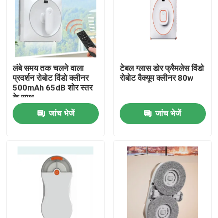
लंबे समय तक चलने वाला
टेबल ग्लास डोर फ्रैमलेस विंडो
प्रदर्शन रोबोट विंडो क्लीनर
रोबोट वैक्यूम क्लीनर 80w
500mAh 65dB शोर स्तर
के साथ
जांच भेजें
जांच भेजें
घर
उत्पादों
वीडियो