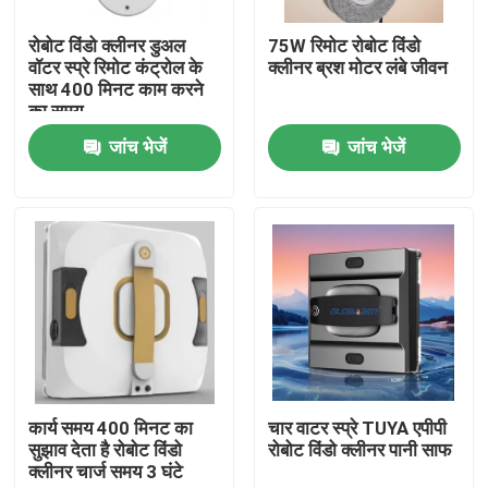
रोबोट विंडो क्लीनर डुअल
75W रिमोट रोबोट विंडो
हमारे बारे में
वॉटर स्प्रे रिमोट कंट्रोल के
क्लीनर ब्रश मोटर लंबे जीवन
साथ 400 मिनट काम करने
का समय
कारखाना भ्रमण
जांच भेजें
जांच भेजें
गुणवत्ता नियंत्रण
एक उद्धरण का अनुरोध करें
रोबोट वैक्यूम क्लीनर
रोबोट विंडो क्लीनर
कार्य समय 400 मिनट का
चार वाटर स्प्रे TUYA एपीपी
सुझाव देता है रोबोट विंडो
रोबोट विंडो क्लीनर पानी साफ
क्लीनर चार्ज समय 3 घंटे