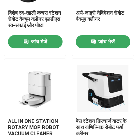
विशेष स्व-खाली कचरा स्टेशन
अर्ध-जाइरो नेविगेशन रोबोट
हमारे बारे में
रोबोट वैक्यूम क्लीनर एलडीएस
वैक्यूम क्लीनर
स्व-सफाई और पोछा
कारखाना भ्रमण
जांच भेजें
जांच भेजें
गुणवत्ता नियंत्रण
एक उद्धरण का अनुरोध करें
रोबोट वैक्यूम क्लीनर
रोबोट विंडो क्लीनर
ALL IN ONE STATION
बेस स्टेशन डिस्चार्ज वाटर के
ROTARY MOP ROBOT
साथ वाणिज्यिक रोबोट फर्श
VACUUM CLEANER
क्लीनर