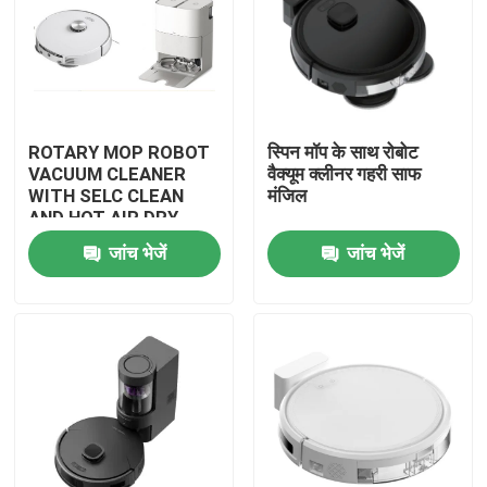
ROTARY MOP ROBOT
स्पिन मॉप के साथ रोबोट
VACUUM CLEANER
वैक्यूम क्लीनर गहरी साफ
WITH SELC CLEAN
मंजिल
AND HOT AIR DRY
MOP
जांच भेजें
जांच भेजें
घर
उत्पादों
वीडियो