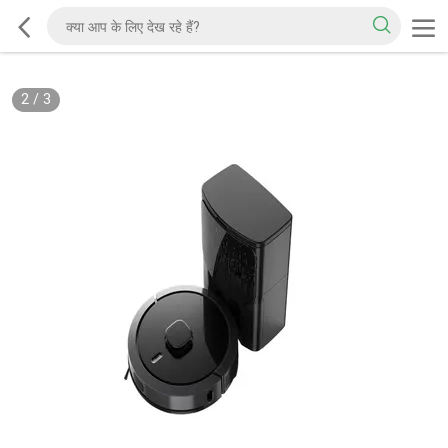
2
/
3