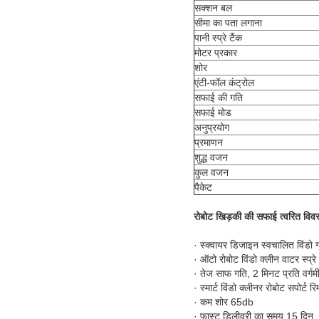
सक्शन बल
सीमा का पता लगाना
पानी स्प्रे टैंक
मोटर प्रकार
शोर
एंटी-फॉल कंट्रोल
सफाई की गति
सफाई मोड
अनुप्रयोग
प्रमाणन
शुद्ध वजन
कुल वजन
पैकेट
रोबोट खिड़की की सफाई त्वरित विव
· स्क्वायर डिजाइन स्वचालित विंडो ग
· ऑटो रोबोट विंडो क्लीन वाटर स्प्रे
· तेज साफ गति, 2 मिनट प्रति वर्गम
· स्मार्ट विंडो क्लीनर रोबोट सपोर्ट र
· कम शोर 65db
· फास्ट डिलीवरी का समय 15 दिन