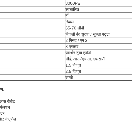
3000Pa
स्वचालित
हाँ
रिंकल
65-70 डीबी
बिजली बंद सुरक्षा / सुरक्षा पट्टा
2 मिनट / एम 2
3 प्रकार
समर्थन तुया एपीपी
सीई, आरओएचएस, एफसीसी
1.5 किग्रा
2.5 किग्रा
दफ़्ती
रण:
्लास रोबोट
 फंक्शन
ीटर
िमोट कंट्रोल