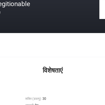
gitionable
त
विशेषताएं
शक्ति (डब्ल्यू):
30