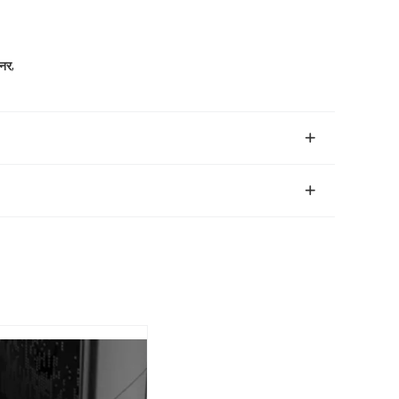
,
ीनर