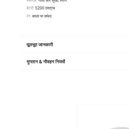
समारोह:
गीला और सूखा, स्वीप
बैटरी:
5200 एमएएच
रंग:
काला या सफेद
मूलभूत जानकारी
भुगतान & नौवहन नियमों