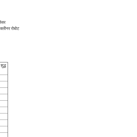
ेंसर
 क्लीनर रोबोट
ुद्ध