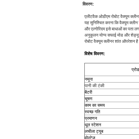
विवरण:
एलीटवैक ओडीएम रोबोट वैक्यूम क्ली
यह सुनिश्चित करना कि वैक्यूम क्ली
और एल्गोरिदम इसे बाधाओं का पता लगा
अनुकूलन योग्य सफाई मोड और शेड्यू
रोबोट वैक्यूम क्लीनर शांत ऑपरेशन ह
विशेष विवरण:
प्रो
नमूना
पानी की टंकी
बैटरी
चूषण
काम का समय
स्वच्छ गति
प्रमाणन
धूल स्टेशन
लचीला ट्यूब
वोल्टेज