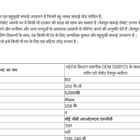
नर एक बहुमुखी सफाई उपकरण है जिसमें बहु-सतह सफाई मोड शामिल हैं,
न रोबोट आपके घर में किसी भी प्रकार की सतह को साफ कर सकता है।वैक्यूम सफाई रोबोट उन्नत स
ने और फर्नीचर और अन्य वस्तुओं के आसपास आसानी से नेविगेट करने की अनुमति देते हैं।वैक्यूम
लिंग विकल्पों के साथ, यह किसी भी घर के लिए अत्यधिक कुशल और बहुमुखी सफाई उपकरण है।
ै जो इसे किसी भी घर के लिए एक बढ़िया जोड़ बनाता है।
HEPA फ़िल्टर तकनीक OEM 500PCS के साथ श
डक्ट का नाम
स्वीप प्रो रोबोट वैक्यूम क्लीनर
R3
260 मि.ली
5200महि
4kpa
150 मि
4
सीई सीबी आरओएचएस एफसीसी
3एल
नहीं
100-240 वी