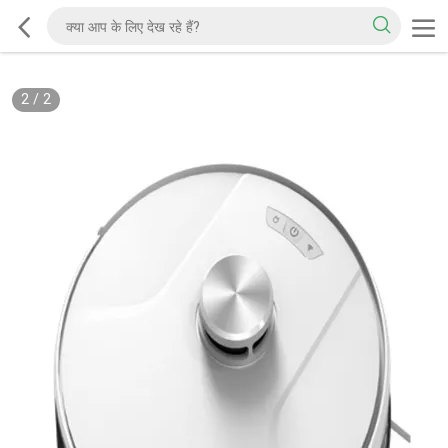
2
/
2