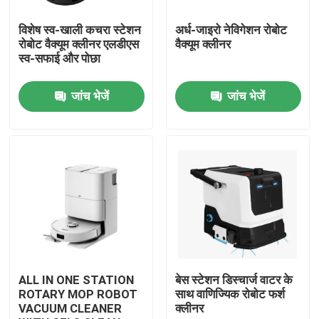
विशेष स्व-खाली कचरा स्टेशन
अर्ध-जाइरो नेविगेशन रोबोट
हमारे बारे में
रोबोट वैक्यूम क्लीनर एलडीएस
वैक्यूम क्लीनर
स्व-सफाई और पोछा
कारखाना भ्रमण
जांच भेजें
जांच भेजें
गुणवत्ता नियंत्रण
एक उद्धरण का अनुरोध करें
रोबोट वैक्यूम क्लीनर
रोबोट विंडो क्लीनर
ALL IN ONE STATION
बेस स्टेशन डिस्चार्ज वाटर के
ROTARY MOP ROBOT
साथ वाणिज्यिक रोबोट फर्श
VACUUM CLEANER
क्लीनर