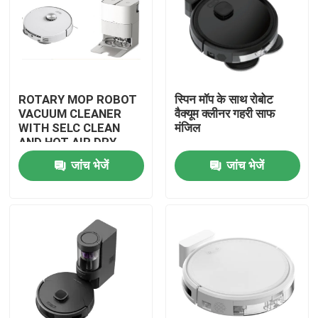
ROTARY MOP ROBOT
स्पिन मॉप के साथ रोबोट
VACUUM CLEANER
वैक्यूम क्लीनर गहरी साफ
WITH SELC CLEAN
मंजिल
AND HOT AIR DRY
MOP
जांच भेजें
जांच भेजें
घर
उत्पादों
वीडियो