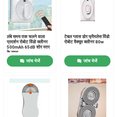
लंबे समय तक चलने वाला
टेबल ग्लास डोर फ्रैमलेस विंडो
प्रदर्शन रोबोट विंडो क्लीनर
रोबोट वैक्यूम क्लीनर 80w
500mAh 65dB शोर स्तर
के साथ
जांच भेजें
जांच भेजें
घर
उत्पादों
वीडियो