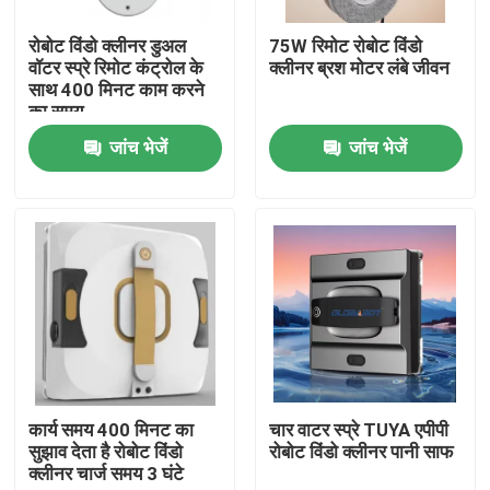
रोबोट विंडो क्लीनर डुअल
75W रिमोट रोबोट विंडो
हमारे बारे में
वॉटर स्प्रे रिमोट कंट्रोल के
क्लीनर ब्रश मोटर लंबे जीवन
साथ 400 मिनट काम करने
का समय
कारखाना भ्रमण
जांच भेजें
जांच भेजें
गुणवत्ता नियंत्रण
एक उद्धरण का अनुरोध करें
रोबोट वैक्यूम क्लीनर
रोबोट विंडो क्लीनर
कार्य समय 400 मिनट का
चार वाटर स्प्रे TUYA एपीपी
सुझाव देता है रोबोट विंडो
रोबोट विंडो क्लीनर पानी साफ
क्लीनर चार्ज समय 3 घंटे