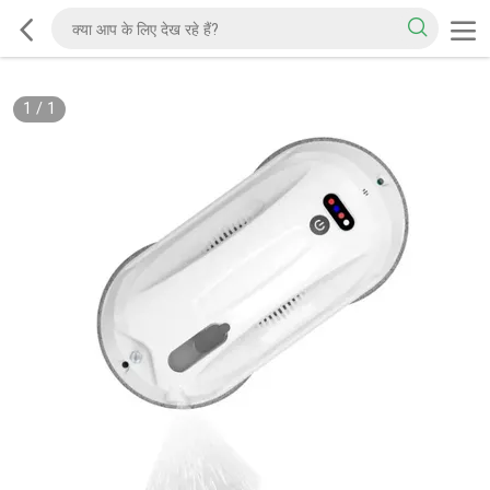
1
/
1