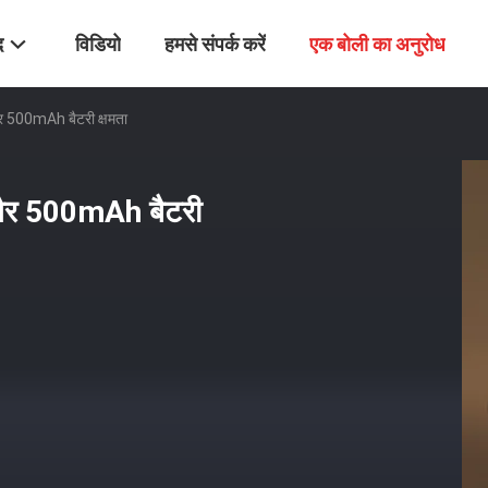
द
विडियो
हमसे संपर्क करें
एक बोली का अनुरोध
र 500mAh बैटरी क्षमता
 और 500mAh बैटरी