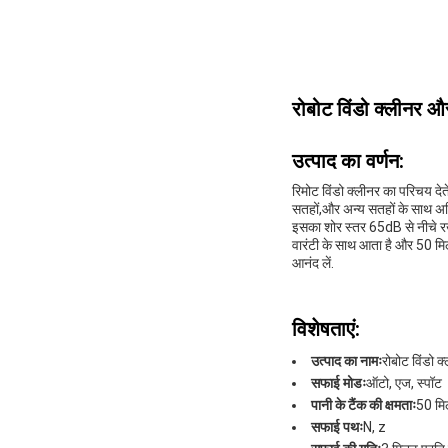
रोबोट विंडो क्लीनर 
उत्पाद का वर्णन:
रिमोट विंडो क्लीनर का परिचय दे
सतहों,और अन्य सतहों के साथ अ
इसका शोर स्तर 65dB से नीचे रख
वारंटी के साथ आता है और 50 मिली
आनंद लें.
विशेषताएं:
उत्पाद का नामः
रोबोट विंडो क
सफाई मोडः
ऑटो, एज, स्पॉट
पानी के टैंक की क्षमताः
50 मि
सफाई पथः
N, z