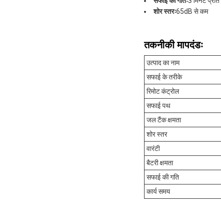
सफाई की गतिः
3 मिनट प्रति 
शोर स्तरः
65dB से कम
तकनीकी मापदंडः
उत्पाद का नाम
सफाई के तरीके
रिमोट कंट्रोल
सफाई पथ
जल टैंक क्षमता
शोर स्तर
वारंटी
बैटरी क्षमता
सफाई की गति
कार्य समय