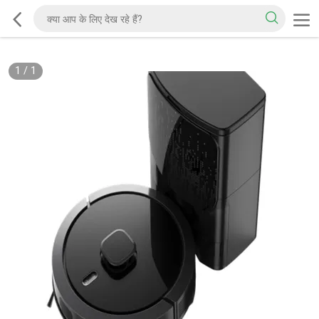
1
/
1