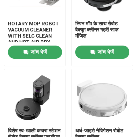
ROTARY MOP ROBOT
स्पिन मॉप के साथ रोबोट
VACUUM CLEANER
वैक्यूम क्लीनर गहरी साफ
WITH SELC CLEAN
मंजिल
AND HOT AIR DRY
MOP
जांच भेजें
जांच भेजें
घर
उत्पादों
विशेष स्व-खाली कचरा स्टेशन
अर्ध-जाइरो नेविगेशन रोबोट
वीडियो
रोबोट वैक्यूम क्लीनर एलडीएस
वैक्यूम क्लीनर