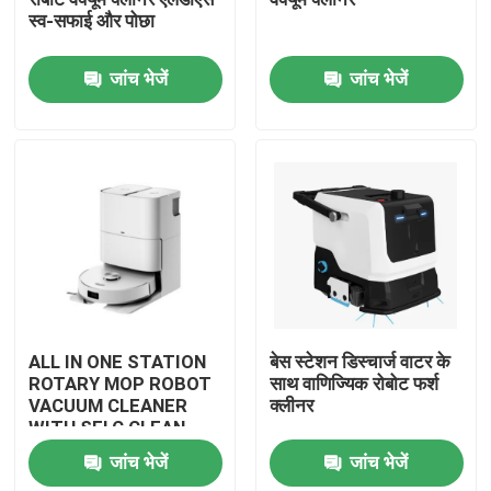
स्व-सफाई और पोछा
हमारे बारे में
जांच भेजें
जांच भेजें
कारखाना भ्रमण
गुणवत्ता नियंत्रण
एक उद्धरण का अनुरोध करें
रोबोट वैक्यूम क्लीनर
ALL IN ONE STATION
बेस स्टेशन डिस्चार्ज वाटर के
ROTARY MOP ROBOT
साथ वाणिज्यिक रोबोट फर्श
VACUUM CLEANER
क्लीनर
रोबोट विंडो क्लीनर
WITH SELC CLEAN
MOP
जांच भेजें
जांच भेजें