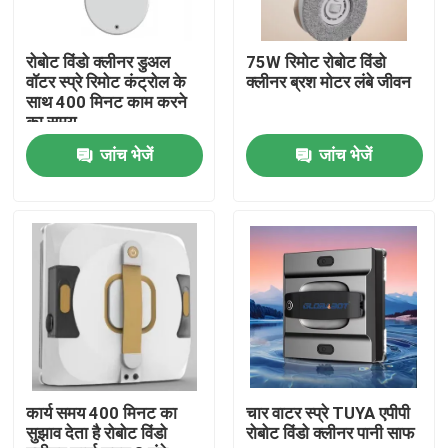
हमारे बारे में
रोबोट विंडो क्लीनर डुअल
75W रिमोट रोबोट विंडो
वॉटर स्प्रे रिमोट कंट्रोल के
क्लीनर ब्रश मोटर लंबे जीवन
साथ 400 मिनट काम करने
कारखाना भ्रमण
का समय
जांच भेजें
जांच भेजें
गुणवत्ता नियंत्रण
एक उद्धरण का अनुरोध करें
रोबोट वैक्यूम क्लीनर
रोबोट विंडो क्लीनर
कार्य समय 400 मिनट का
चार वाटर स्प्रे TUYA एपीपी
सुझाव देता है रोबोट विंडो
रोबोट विंडो क्लीनर पानी साफ