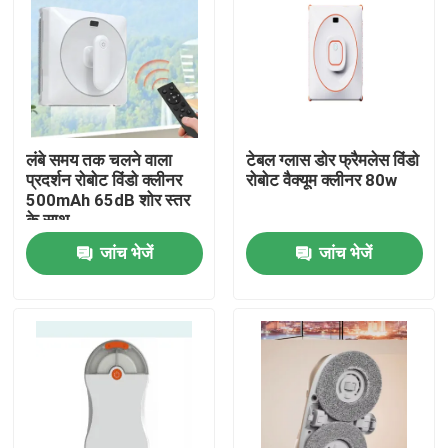
लंबे समय तक चलने वाला
टेबल ग्लास डोर फ्रैमलेस विंडो
प्रदर्शन रोबोट विंडो क्लीनर
रोबोट वैक्यूम क्लीनर 80w
500mAh 65dB शोर स्तर
के साथ
जांच भेजें
जांच भेजें
घर
उत्पादों
वीडियो