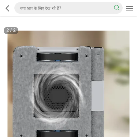
2
/
2