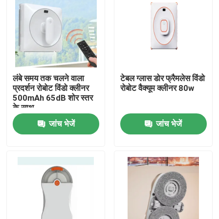
लंबे समय तक चलने वाला
टेबल ग्लास डोर फ्रैमलेस विंडो
प्रदर्शन रोबोट विंडो क्लीनर
रोबोट वैक्यूम क्लीनर 80w
500mAh 65dB शोर स्तर
के साथ
जांच भेजें
जांच भेजें
घर
उत्पादों
वीडियो