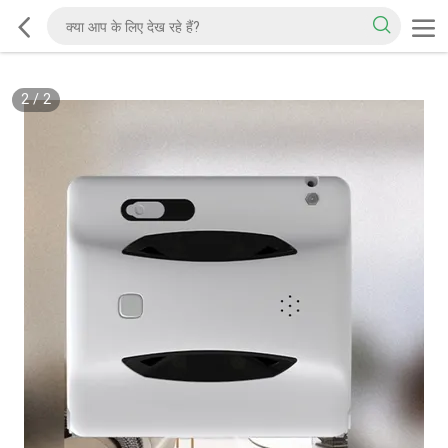
2
/
2