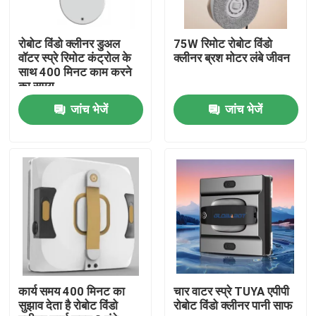
हमारे बारे में
रोबोट विंडो क्लीनर डुअल
75W रिमोट रोबोट विंडो
वॉटर स्प्रे रिमोट कंट्रोल के
क्लीनर ब्रश मोटर लंबे जीवन
साथ 400 मिनट काम करने
कारखाना भ्रमण
का समय
जांच भेजें
जांच भेजें
गुणवत्ता नियंत्रण
एक उद्धरण का अनुरोध करें
रोबोट वैक्यूम क्लीनर
रोबोट विंडो क्लीनर
कार्य समय 400 मिनट का
चार वाटर स्प्रे TUYA एपीपी
सुझाव देता है रोबोट विंडो
रोबोट विंडो क्लीनर पानी साफ