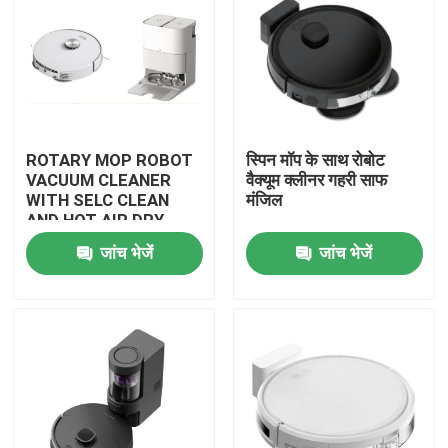
ROTARY MOP ROBOT
स्पिन मॉप के साथ रोबोट
VACUUM CLEANER
वैक्यूम क्लीनर गहरी साफ
WITH SELC CLEAN
मंजिल
AND HOT AIR DRY
MOP
जांच भेजें
जांच भेजें
घर
उत्पादों
वीडियो