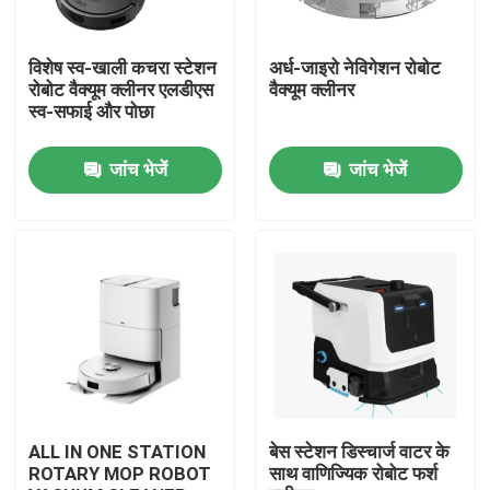
हमारे बारे में
विशेष स्व-खाली कचरा स्टेशन
अर्ध-जाइरो नेविगेशन रोबोट
रोबोट वैक्यूम क्लीनर एलडीएस
वैक्यूम क्लीनर
स्व-सफाई और पोछा
कारखाना भ्रमण
जांच भेजें
जांच भेजें
गुणवत्ता नियंत्रण
एक उद्धरण का अनुरोध करें
रोबोट वैक्यूम क्लीनर
रोबोट विंडो क्लीनर
ALL IN ONE STATION
बेस स्टेशन डिस्चार्ज वाटर के
ROTARY MOP ROBOT
साथ वाणिज्यिक रोबोट फर्श