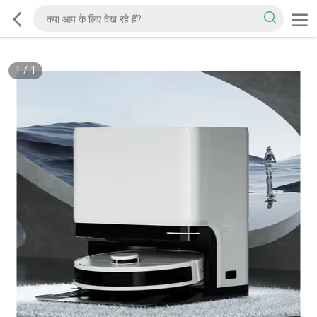
1
/
1