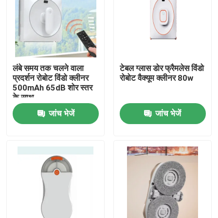
लंबे समय तक चलने वाला
टेबल ग्लास डोर फ्रैमलेस विंडो
प्रदर्शन रोबोट विंडो क्लीनर
रोबोट वैक्यूम क्लीनर 80w
500mAh 65dB शोर स्तर
के साथ
जांच भेजें
जांच भेजें
घर
उत्पादों
वीडियो