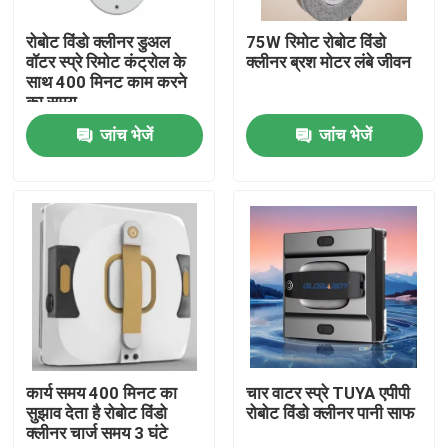
रोबोट विंडो क्लीनर डुअल
75W रिमोट रोबोट विंडो
हमारे बारे में
वॉटर स्प्रे रिमोट कंट्रोल के
क्लीनर ब्रश मोटर लंबे जीवन
साथ 400 मिनट काम करने
का समय
कारखाना भ्रमण
जांच भेजें
जांच भेजें
गुणवत्ता नियंत्रण
एक उद्धरण का अनुरोध करें
रोबोट वैक्यूम क्लीनर
रोबोट विंडो क्लीनर
कार्य समय 400 मिनट का
चार वाटर स्प्रे TUYA एपीपी
सुझाव देता है रोबोट विंडो
रोबोट विंडो क्लीनर पानी साफ
क्लीनर चार्ज समय 3 घंटे