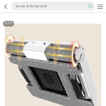
1
/
1