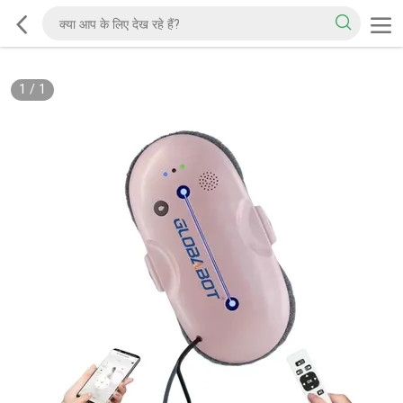
1
/
1