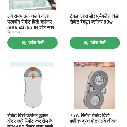
लंबे समय तक चलने वाला
टेबल ग्लास डोर फ्रैमलेस विंडो
प्रदर्शन रोबोट विंडो क्लीनर
रोबोट वैक्यूम क्लीनर 80w
500mAh 65dB शोर स्तर
के साथ
जांच भेजें
जांच भेजें
घर
उत्पादों
रोबोट विंडो क्लीनर डुअल
75W रिमोट रोबोट विंडो
वॉटर स्प्रे रिमोट कंट्रोल के
क्लीनर ब्रश मोटर लंबे जीवन
वीडियो
साथ 400 मिनट काम करने