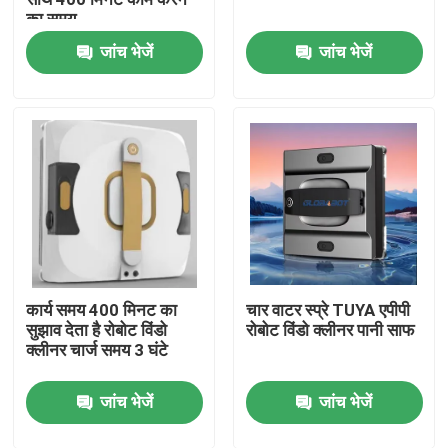
का समय
जांच भेजें
जांच भेजें
हमारे बारे में
कारखाना भ्रमण
गुणवत्ता नियंत्रण
एक उद्धरण का अनुरोध करें
कार्य समय 400 मिनट का
चार वाटर स्प्रे TUYA एपीपी
रोबोट वैक्यूम क्लीनर
सुझाव देता है रोबोट विंडो
रोबोट विंडो क्लीनर पानी साफ
क्लीनर चार्ज समय 3 घंटे
रोबोट विंडो क्लीनर
जांच भेजें
जांच भेजें