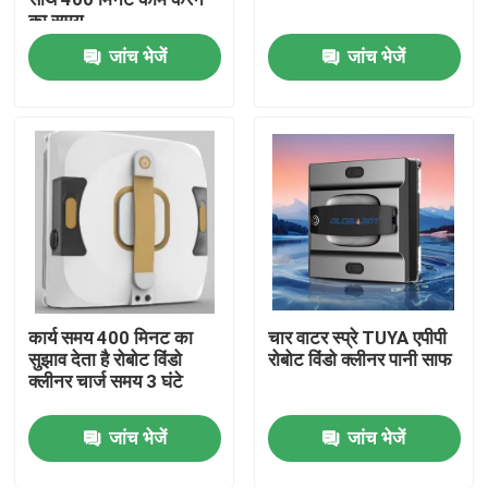
का समय
जांच भेजें
जांच भेजें
हमारे बारे में
कारखाना भ्रमण
गुणवत्ता नियंत्रण
एक उद्धरण का अनुरोध करें
कार्य समय 400 मिनट का
चार वाटर स्प्रे TUYA एपीपी
रोबोट वैक्यूम क्लीनर
सुझाव देता है रोबोट विंडो
रोबोट विंडो क्लीनर पानी साफ
क्लीनर चार्ज समय 3 घंटे
रोबोट विंडो क्लीनर
जांच भेजें
जांच भेजें