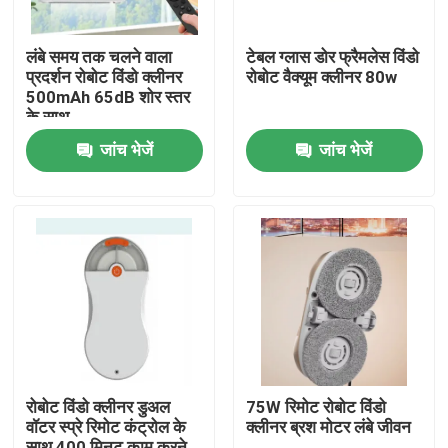
लंबे समय तक चलने वाला
टेबल ग्लास डोर फ्रैमलेस विंडो
प्रदर्शन रोबोट विंडो क्लीनर
रोबोट वैक्यूम क्लीनर 80w
500mAh 65dB शोर स्तर
के साथ
जांच भेजें
जांच भेजें
घर
उत्पादों
रोबोट विंडो क्लीनर डुअल
75W रिमोट रोबोट विंडो
वॉटर स्प्रे रिमोट कंट्रोल के
क्लीनर ब्रश मोटर लंबे जीवन
वीडियो
साथ 400 मिनट काम करने