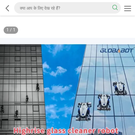
1
/
1