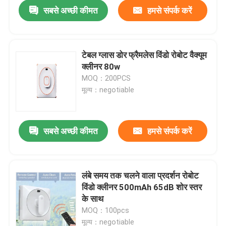
सबसे अच्छी कीमत
हमसे संपर्क करें
टेबल ग्लास डोर फ्रैमलेस विंडो रोबोट वैक्यूम
क्लीनर 80w
MOQ：200PCS
मूल्य：negotiable
सबसे अच्छी कीमत
हमसे संपर्क करें
घर
लंबे समय तक चलने वाला प्रदर्शन रोबोट
विंडो क्लीनर 500mAh 65dB शोर स्तर
उत्पादों
के साथ
MOQ：100pcs
वीडियो
मूल्य：negotiable