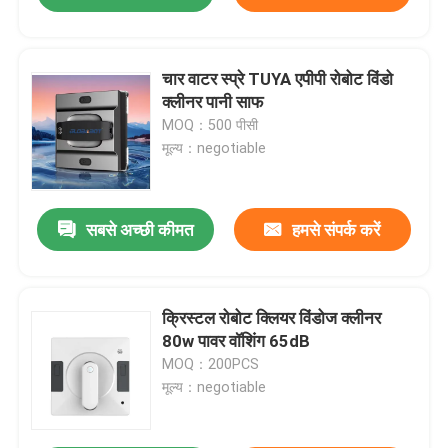
चार वाटर स्प्रे TUYA एपीपी रोबोट विंडो
क्लीनर पानी साफ
MOQ：500 पीसी
मूल्य：negotiable
सबसे अच्छी कीमत
हमसे संपर्क करें
क्रिस्टल रोबोट क्लियर विंडोज क्लीनर
80w पावर वॉशिंग 65dB
MOQ：200PCS
मूल्य：negotiable