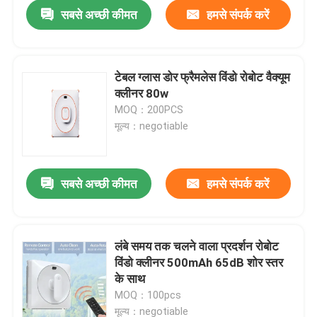
सबसे अच्छी कीमत
हमसे संपर्क करें
टेबल ग्लास डोर फ्रैमलेस विंडो रोबोट वैक्यूम
क्लीनर 80w
MOQ：200PCS
मूल्य：negotiable
सबसे अच्छी कीमत
हमसे संपर्क करें
घर
लंबे समय तक चलने वाला प्रदर्शन रोबोट
विंडो क्लीनर 500mAh 65dB शोर स्तर
उत्पादों
के साथ
MOQ：100pcs
वीडियो
मूल्य：negotiable