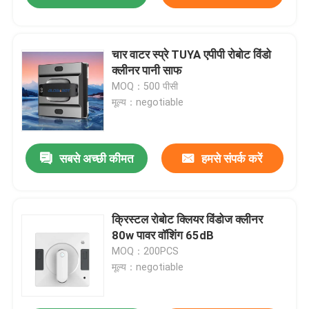
चार वाटर स्प्रे TUYA एपीपी रोबोट विंडो
क्लीनर पानी साफ
MOQ：500 पीसी
मूल्य：negotiable
सबसे अच्छी कीमत
हमसे संपर्क करें
क्रिस्टल रोबोट क्लियर विंडोज क्लीनर
80w पावर वॉशिंग 65dB
MOQ：200PCS
मूल्य：negotiable