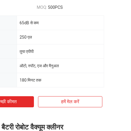
MOQ:
500PCS
65dB से कम
250 एल
तुया एपीपी
ऑटो, स्पॉट, एज और मैनुअल
180 मिनट तक
च्छी कीमत
हमें मेल करें
री रोबोट वैक्यूम क्लीनर