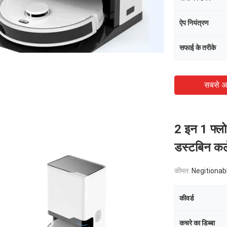
ऐप नियंत्रण
सफाई के तरीके
सबसे अ
2 इन 1 फ्लोर
डस्टबिन क
कीमत:
Negitionab
कीवर्ड
कचरे का डिब्बा