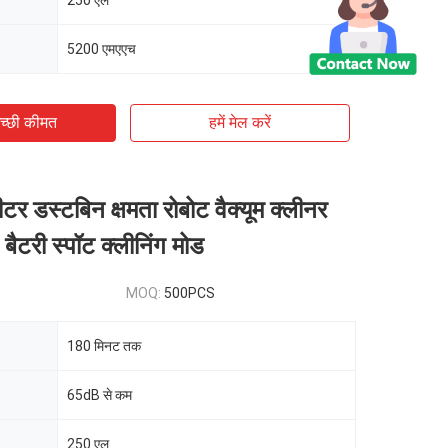
250 एल
5200 एमएएच
च्छी कीमत
हमें मेल करें
र डस्टबिन क्षमता रोबोट वैक्यूम क्लीनर
टरी स्पॉट क्लीनिंग मोड
MOQ:
500PCS
180 मिनट तक
65dB से कम
250 एल